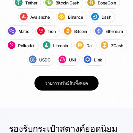
Tether
Bitcoin Cash
DogeCoin
Avalanche
Binance
Dash
Matic
Tron
Bitcoin
Ethereum
Polkadot
Litecoin
Dai
ZCash
USDC
UNI
Link
รายการทรัพย์สินทั้งหมด
รองรับกระเป๋าสตางค์ยอดนิยม