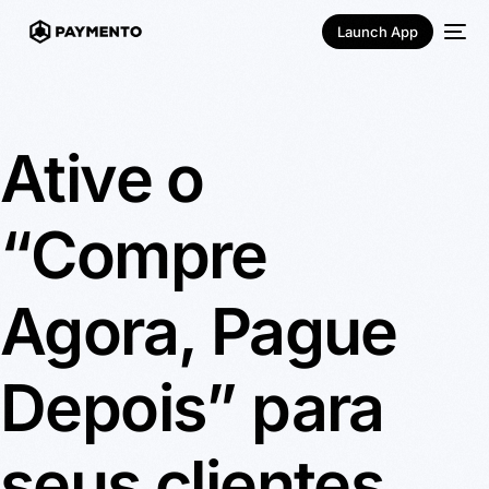
Launch App
Ative o
“Compre
Agora, Pague
Português
Depois” para
seus clientes