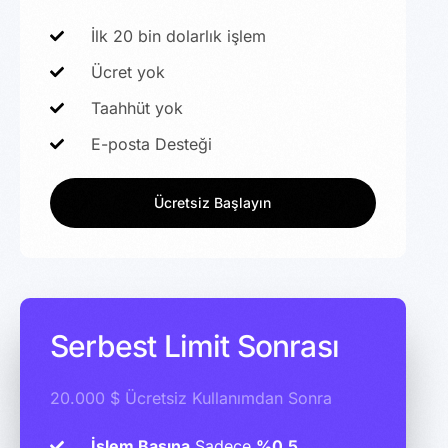
İlk 20 bin dolarlık işlem
Ücret yok
Taahhüt yok
E-posta Desteği
Ücretsiz Başlayın
Serbest Limit Sonrası
20.000 $ Ücretsiz Kullanımdan Sonra
İşlem Başına
Sadece
%0,5