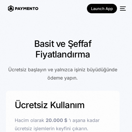
Launch App
Basit ve Şeffaf
Fiyatlandırma
Ücretsiz başlayın ve yalnızca işiniz büyüdüğünde
ödeme yapın.
Türkçe
Ücretsiz Kullanım
Hacim olarak
20.000 $
‘ı aşana kadar
ücretsiz işlemlerin keyfini çıkarın.