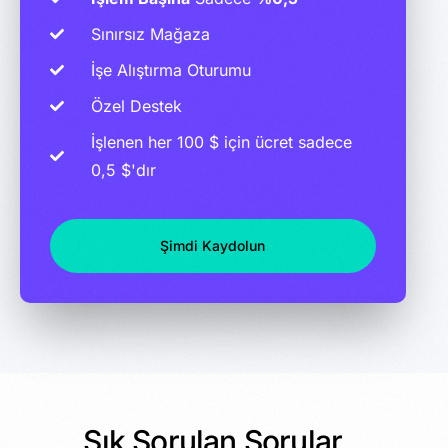
Sınırsız Mağaza
İşe Alıştırma Oturumu
Özel Destek
İşlenen her 100 $ için ücret sadece
0,5 $'dır
Şimdi Kaydolun
Sık Sorulan Sorular