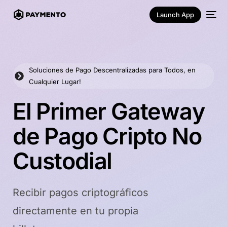
Launch App
Soluciones de Pago Descentralizadas para Todos, en
Cualquier Lugar!
E
l
P
r
i
m
e
r
G
a
t
e
w
a
y
d
e
P
a
g
o
C
r
i
p
t
o
N
o
Español
C
u
s
t
o
d
i
a
l
Recibir pagos criptográficos
directamente en tu propia