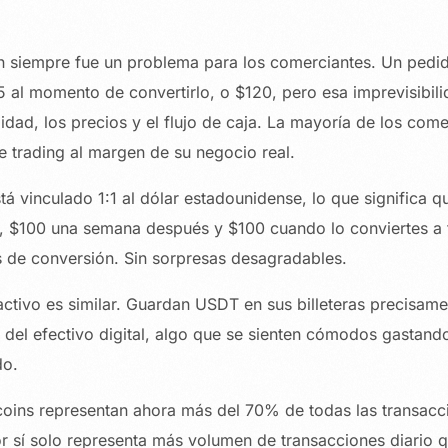
oin siempre fue un problema para los comerciantes. Un ped
5 al momento de convertirlo, o $120, pero esa imprevisibil
idad, los precios y el flujo de caja. La mayoría de los com
e trading al margen de su negocio real.
tá vinculado 1:1 al dólar estadounidense, lo que significa 
, $100 una semana después y $100 cuando lo conviertes a fi
os de conversión. Sin sorpresas desagradables.
tractivo es similar. Guardan USDT en sus billeteras precisam
o del efectivo digital, algo que se sienten cómodos gastan
do.
lecoins representan ahora más del 70% de todas las transacc
r sí solo representa más volumen de transacciones diario 