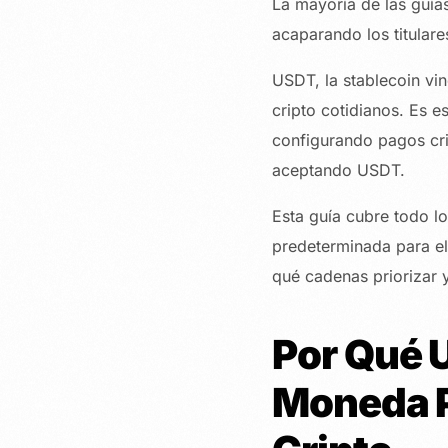
La mayoría de las guía
acaparando los titular
USDT, la stablecoin vi
cripto cotidianos. Es es
configurando pagos cri
aceptando USDT.
Esta guía cubre todo l
predeterminada para el
qué cadenas priorizar 
Por Qué 
Moneda P