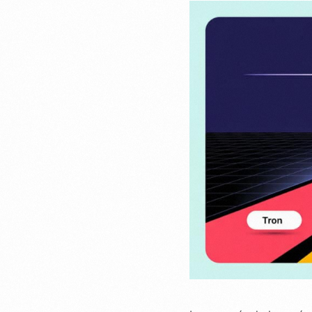
Facturació
Emite facturas
recibe pagos