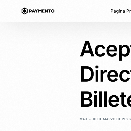
Página Pr
Acep
Acepta Pa
Pasarela de p
custodiada
Dire
Enlace de
Acepta pagos
sitio web
Bille
Pago en c
criptomon
Ofrece “Comp
MAX
10 DE MARZO DE 2026
tus clientes