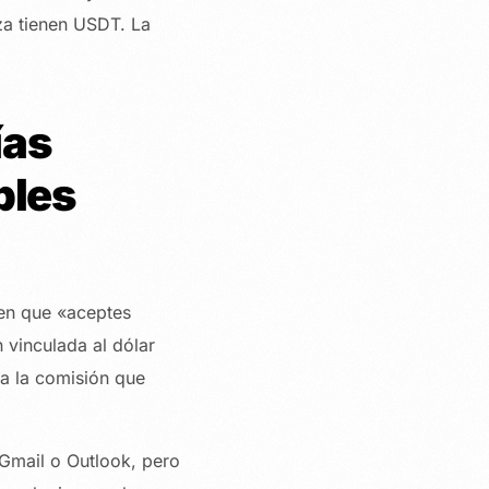
za tienen USDT. La
ías
ples
cen que «aceptes
 vinculada al dólar
ta la comisión que
 Gmail o Outlook, pero