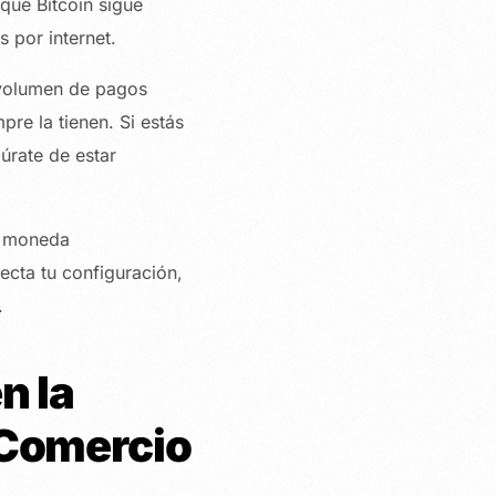
que Bitcoin sigue
 por internet.
l volumen de pagos
pre la tienen. Si estás
úrate de estar
a moneda
ecta tu configuración,
.
n la
 Comercio