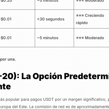
~$0.20
~5 minutos
⭐⭐⭐ Moderado
⭐⭐⭐ Creciendo
<$0.01
<30 segundos
rápido
~$0.01
~5 minutos
⭐⭐⭐ Moderado
por una.
-20): La Opción Predeterm
nte
s popular para pagos USDT por un margen significativo, p
Europa del Este. La comisión de red es de aproximadament